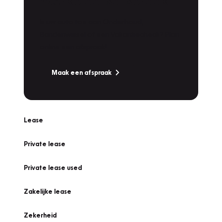
Werkplaatsafspraak
Is uw auto toe aan Onderhoud,
Bandenwissel of een Vakantiecheck? Plan
online een afspraak!
Maak een afspraak
Lease
Private lease
Private lease used
Zakelijke lease
Zekerheid