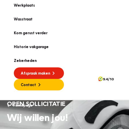
Werkplaats
Wasstraat
Kom gerust verder
Historie vakgarage
Zekerheden
Afspraak maken
9.4/10
Contact
OPEN SOLLICITATIE
Homepage
Wij willen jou!