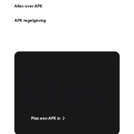
Alles over APK
APK regelgeving
APK Keuring bij
Vakgarage!
Is het weer tijd voor de jaarlijkse APK? Ga
snel naar Vakgarage bij u in de buurt, en ga
zonder zorgen de weg op!
Plan een APK in