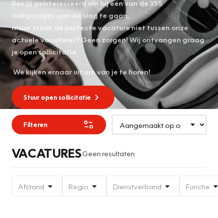
Ben jij geïnteresseerd om bij één van de 355
Vakgarages aan de slag te gaan,
maar staat de perfecte vacature niet tussen onze
actuele vacatures? Geen zorgen! Wij ontvangen graag
je open sollicitatie.
We kijken ernaar uit om van je te horen!
Stuur open sollicitatie
Filteren
VACATURES
Geen resultaten
Afstand
Regio
Dienstverband
Functie