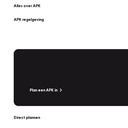
Alles over APK
APK regelgeving
APK Keuring bij Vakgarage!
Is het weer tijd voor de jaarlijkse APK? Ga snel naar V
Plan een APK in
Direct plannen