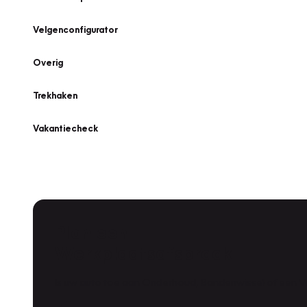
Velgenconfigurator
Overig
Trekhaken
Vakantiecheck
Plan een
Werkplaatsafspraak
Is uw auto toe aan Onderhoud, Bandenwissel of een Va