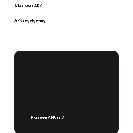
Alles over APK
APK regelgeving
APK Keuring bij
Vakgarage!
Is het weer tijd voor de jaarlijkse APK? Ga
snel naar Vakgarage bij u in de buurt, en ga
zonder zorgen de weg op!
Plan een APK in