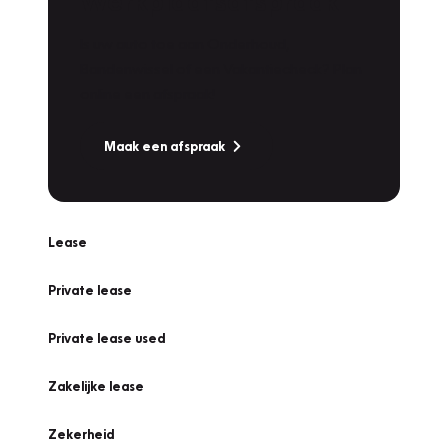
Werkplaatsafspraak
Is uw auto toe aan Onderhoud,
Bandenwissel of een Vakantiecheck? Plan
online een afspraak!
Maak een afspraak
Lease
Private lease
Private lease used
Zakelijke lease
Zekerheid