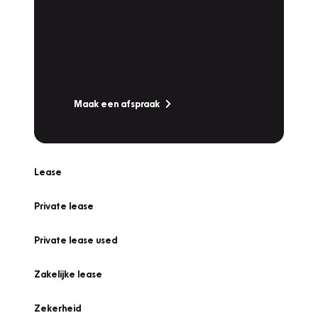
Werkplaatsafspraak
Is uw auto toe aan Onderhoud,
Bandenwissel of een Vakantiecheck? Plan
online een afspraak!
Maak een afspraak
Lease
Private lease
Private lease used
Zakelijke lease
Zekerheid