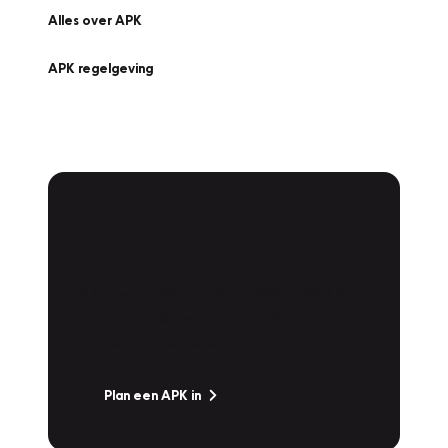
Alles over APK
APK regelgeving
APK Keuring bij
Vakgarage!
Is het weer tijd voor de jaarlijkse APK? Ga
snel naar Vakgarage bij u in de buurt, en ga
zonder zorgen de weg op!
Plan een APK in