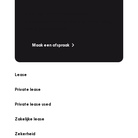
Werkplaatsafspraak
Is uw auto toe aan Onderhoud,
Bandenwissel of een Vakantiecheck? Plan
online een afspraak!
Maak een afspraak
Lease
Private lease
Private lease used
Zakelijke lease
Zekerheid