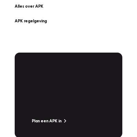
Alles over APK
APK regelgeving
APK Keuring bij
Vakgarage!
Is het weer tijd voor de jaarlijkse APK? Ga
snel naar Vakgarage bij u in de buurt, en ga
zonder zorgen de weg op!
Plan een APK in