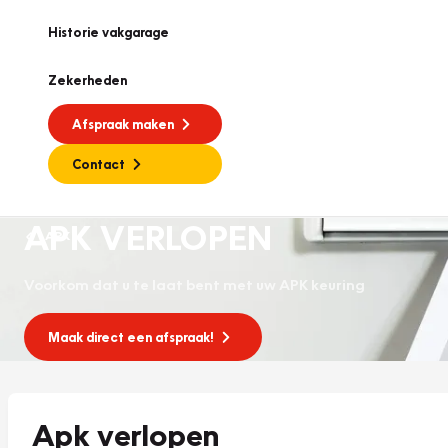
Historie vakgarage
Zekerheden
Afspraak maken
Contact
APK VERLOPEN
APK
Voorkom dat u te laat bent met uw APK keuring
Maak direct een afspraak!
Apk verlopen