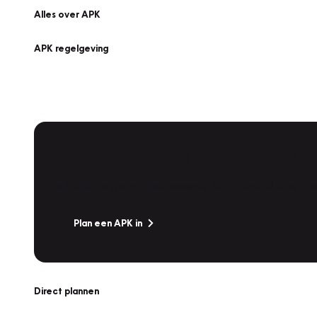
Alles over APK
APK regelgeving
APK Keuring bij Vakgarage!
Is het weer tijd voor de jaarlijkse APK? Ga snel naar V
Plan een APK in
Direct plannen