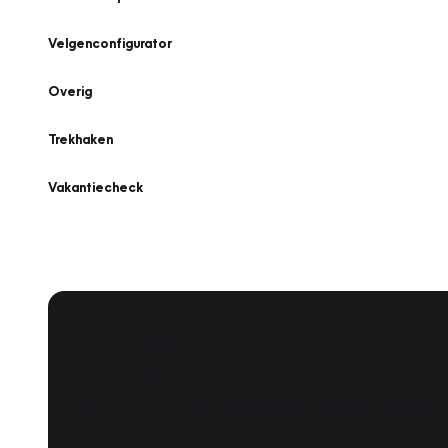
Velgenconfigurator
Overig
Trekhaken
Vakantiecheck
Plan een
Werkplaatsafspraak
Is uw auto toe aan Onderhoud, Bandenwissel of een Va